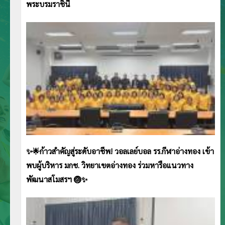
พระบรมราชินี
✨🌟ก้าวสำคัญสู่ระดับอาชีพ! วอลเลย์บอล รร.กีฬาอ่างทอง เข้า
พบผู้บริหาร มกช. วิทยาเขตอ่างทอง ร่วมหารือแนวทาง
พัฒนาสโมสรฯ 🏐✨