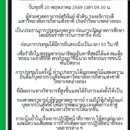
วันพุธที่ 20 พฤษภาคม 2569 เวลา 09.30 น.
ผู้ช่วยศาสตราจารย์สุริยัณย์ หัวหิน รองอธิการบดี
มหาวิทยาลัยการกีฬาแห่งชาติ ประจำวิทยาเขตอ่างทอง
เป็นประธานการประชุมบุคลากร ก่อนการเปิดภาคการศึกษา
โดยมีข้อราชการในการหารือ ทั้งนี้
ก่อนการประชุมได้มีการยืนสงบนิ่งเป็นเวลา 93 วินาที
เพื่อรำลึกในพระมหากรุณาธิคุณอันหาที่สุดมิได้แด่ สมเด็จ
พระนางเจ้าสิริกิติ์ พระบรมราชินีนาถ พระบรมราชชนนี
พันปีหลวง
การประชุมในครั้งนี้ ท่านประธานได้มอบดอกไม้แสดงความ
ยินดีแก่บุคลากรในสังกัดมหาวิทยาลัยการกีฬาแห่งชาติ
วิทยาเขตอ่างทอง
ที่มีผลงานทางวิชาการที่สูงขึ้นและได้รับการแต่งตั้งให้เป็น
รองศาสตราจารย์ ผู้ช่วยศาสตราจารย์ รวมถึงให้กำลังใจแก่
บุคลากรในสังกัด ให้มีการพัฒนาตนเองเพื่อก้าวเข้าสู่
ตำแหน่งทางวิชาการให้มากขึ้น
การเน้นย้ำในเรื่องการปฏิบัติหน้าที่ราชการ ให้ตรงต่อเวลา
และมีความเสียสละ การกำกับติดตามการปฏิบัติหน้าที่ของ
บุคลากรต่าง ๆ