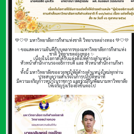
💚🤍💛 มหาวิทยาลัยการกีฬาแห่งชาติ วิทยาเขตอ่างทอง 💚🤍💛
✨ขอแสดงความยินดีกับบุคลากรของมหาวิทยาลัยการกีฬาแห่ง
ชาติ วิทยาเขตอ่างทอง ✨
เนื่องในโอกาสได้รับแต่งตั้งให้ดำรงตำแหน่ง
หัวหน้าสำนักงานรองอธิการบดี และ หัวหน้าสำนักงานกีฬา
ทั้งนี้ มหาวิทยาลัยขออวยพรให้ผู้ดำรงตำแหน่งใหม่ทุกท่าน
ประสบความสำเร็จในการปฏิบัติหน้าที่
มีความเจริญก้าวหน้าในราชการ และร่วมกันพัฒนามหาวิทยาลัย
ให้เจริญรุ่งเรืองยิ่งขึ้นต่อไป