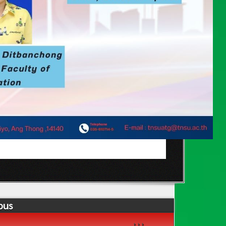
pus
↑↑↑